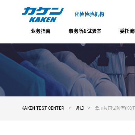
化检检验机构
业务指南
事务所&试验室
委托流
试验・检查
试验委托
纤维制品的品质标签指示
研究与开发
GINETEX
KAKEN TEST CENTER
通知
孟加拉国试验室(KOTITI
委托流程