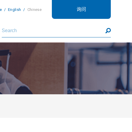
询问
e
English
Chinese